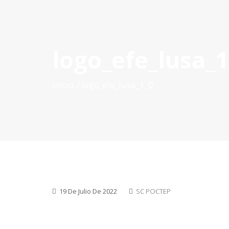
logo_efe_lusa_1
INICIO
QUÉ ES POCTEP
CONVOCATORIAS
PR
Inicio
logo_efe_lusa_1_0
19 De Julio De 2022
SC POCTEP