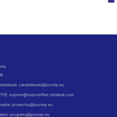
nta:
58
ndidaturas: candidaturas@poctep.eu
oFFEE: soporte@soporteffee.zendesk.com
obados: proyectos@poctep.eu
rativo: programa@poctep.eu