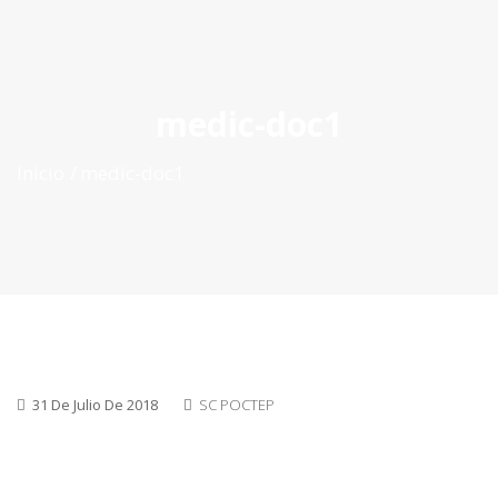
ES
|
PT
|
EN
medic-doc1
Inicio
medic-doc1
31 De Julio De 2018
SC POCTEP