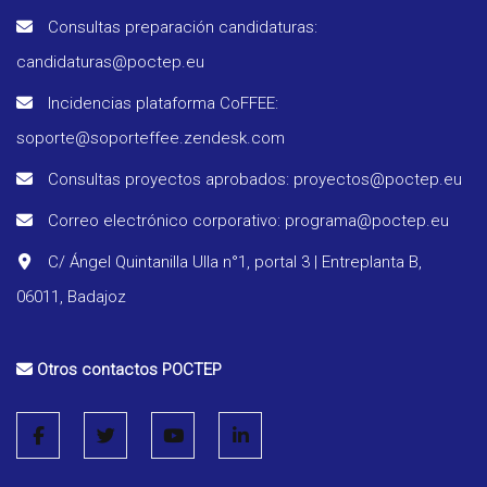
Consultas preparación candidaturas:
candidaturas@poctep.eu
Incidencias plataforma CoFFEE:
soporte@soporteffee.zendesk.com
Consultas proyectos aprobados: proyectos@poctep.eu
Prog
Correo electrónico corporativo: programa@poctep.eu
Regla
C/ Ángel Quintanilla Ulla n°1, portal 3 | Entreplanta B,
06011, Badajoz
Infor
segui
Otros contactos POCTEP
Estra