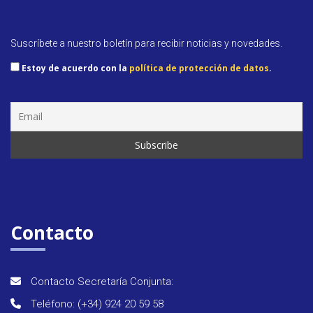
Suscríbete a nuestro boletín para recibir noticias y novedades.
Estoy de acuerdo con la
política de protección de datos
.
Semin
&
forma
Contacto
Últim
notici
Contacto Secretaría Conjunta:
Event
Teléfono: (+34) 924 20 59 58