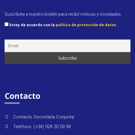
Suscríbete a nuestro boletín para recibir noticias y novedades.
Estoy de acuerdo con la
política de protección de datos
.
Seminar
&
formaci
Últimas
noticias
Contacto
Evento
Contacto Secretaría Conjunta:
Teléfono: (+34) 924 20 59 58