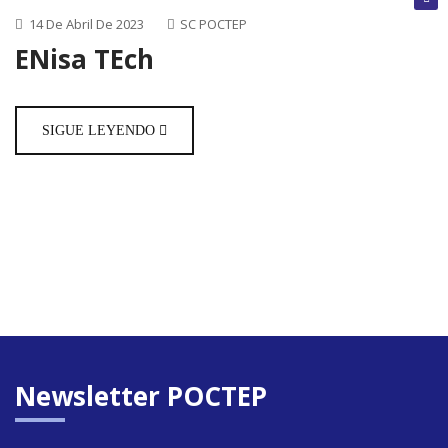
cerrada
14 De Abril De 2023
SC POCTEP
ENisa TEch
Convoca
abierta
SIGUE LEYENDO
Próxim
convoca
Newsletter POCTEP