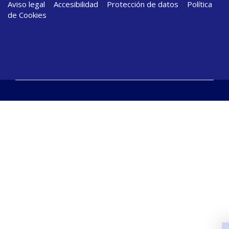
Aviso legal
|
Accesibilidad
|
Protección de datos
|
Política
de Cookies
Convoca
Otros
docume