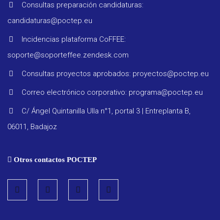
Consultas preparación candidaturas:
candidaturas@poctep.eu
Incidencias plataforma CoFFEE:
Progra
soporte@soporteffee.zendesk.com
Consultas proyectos aprobados: proyectos@poctep.eu
Reglam
Correo electrónico corporativo: programa@poctep.eu
C/ Ángel Quintanilla Ulla n°1, portal 3 | Entreplanta B,
Informe
06011, Badajoz
seguimi
Otros contactos POCTEP
Estrate
Vigilanc
ambient