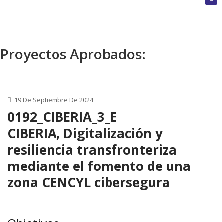
cerrada
Convoca
Proyectos Aprobados:
abierta
Próxim
19 De Septiembre De 2024
convoca
0192_CIBERIA_3_E
CIBERIA, Digitalización y
resiliencia transfronteriza
mediante el fomento de una
zona CENCYL cibersegura