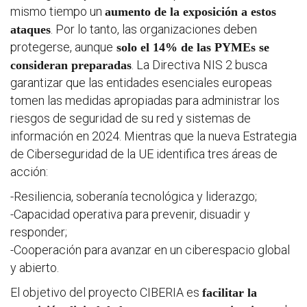
mismo tiempo un
aumento de la exposición a estos
. Por lo tanto, las organizaciones deben
ataques
protegerse, aunque
solo el 14% de las PYMEs se
. La Directiva NIS 2 busca
consideran preparadas
Progra
garantizar que las entidades esenciales europeas
tomen las medidas apropiadas para administrar los
Reglam
riesgos de seguridad de su red y sistemas de
información en 2024. Mientras que la nueva Estrategia
de Ciberseguridad de la UE identifica tres áreas de
Informe
acción:
seguimi
-Resiliencia, soberanía tecnológica y liderazgo;
-Capacidad operativa para prevenir, disuadir y
Estrate
responder;
-Cooperación para avanzar en un ciberespacio global
y abierto.
Vigilanc
El objetivo del proyecto CIBERIA es
facilitar la
ambient