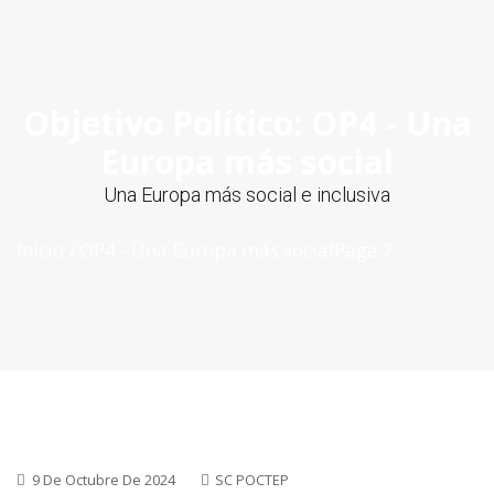
ES
|
PT
|
EN
Objetivo Político:
OP4 - Una
Europa más social
Una Europa más social e inclusiva
Inicio
OP4 - Una Europa más social
Page 7
9 De Octubre De 2024
SC POCTEP