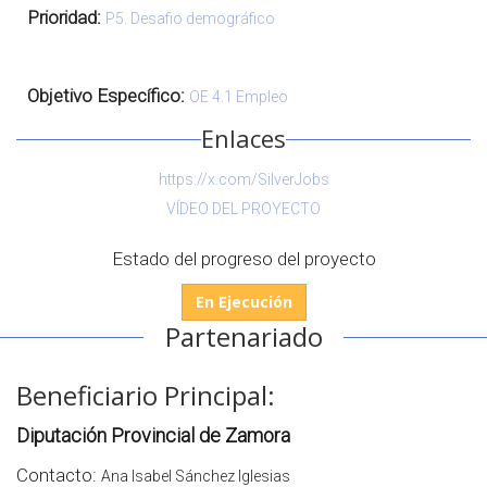
Prioridad:
P5. Desafio demográfico
Objetivo Específico:
OE 4.1 Empleo
Enlaces
https://x.com/SilverJobs
VÍDEO DEL PROYECTO
Estado del progreso del proyecto
En Ejecución
Partenariado
Beneficiario Principal:
Diputación Provincial de Zamora
Contacto:
Ana Isabel Sánchez Iglesias