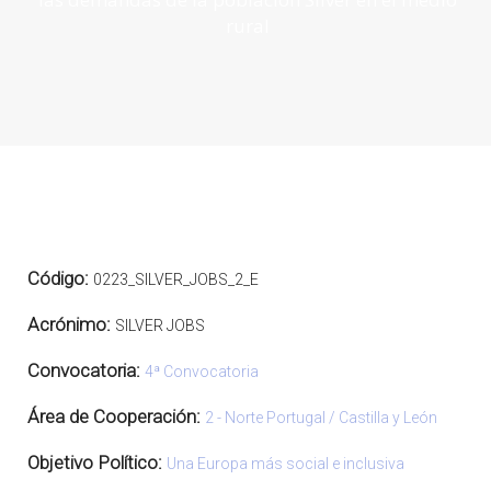
rural
Código:
0223_SILVER_JOBS_2_E
Acrónimo:
SILVER JOBS
Convocatoria:
4ª Convocatoria
Área de Cooperación:
2 - Norte Portugal / Castilla y León
Objetivo Político:
Una Europa más social e inclusiva