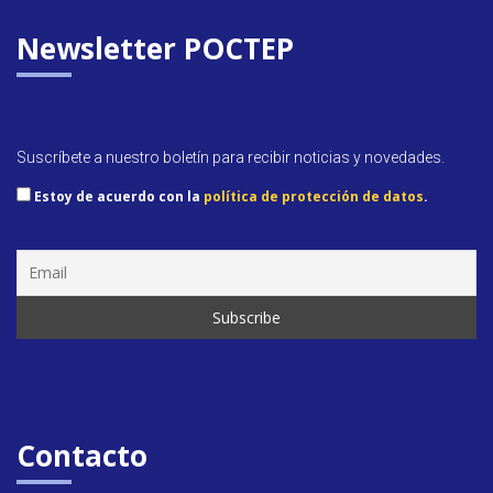
k
p
dl
y
Newsletter POCTEP
Suscríbete a nuestro boletín para recibir noticias y novedades.
Estoy de acuerdo con la
política de protección de datos
.
Contacto