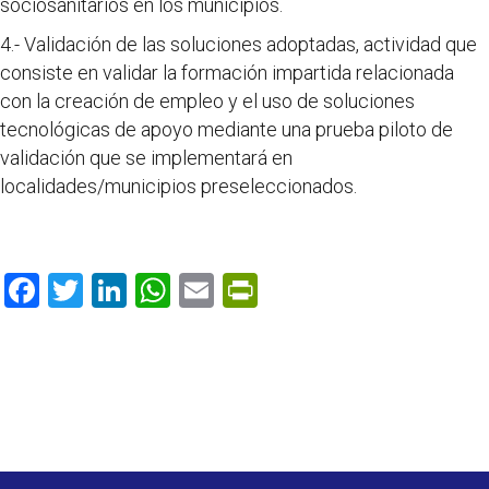
sociosanitarios en los municipios.
4.- Validación de las soluciones adoptadas, actividad que
consiste en validar la formación impartida relacionada
con la creación de empleo y el uso de soluciones
tecnológicas de apoyo mediante una prueba piloto de
validación que se implementará en
localidades/municipios preseleccionados.
F
T
Li
W
E
Pr
ac
w
n
h
m
in
e
itt
k
at
ai
tF
b
er
e
s
l
ri
o
dI
A
e
o
n
p
n