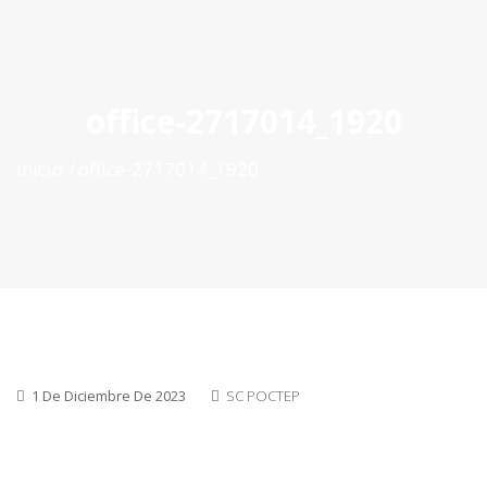
ES
|
PT
|
EN
office-2717014_1920
Inicio
office-2717014_1920
1 De Diciembre De 2023
SC POCTEP