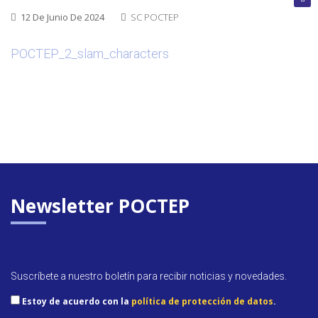
cerrada
12 De Junio De 2024
SC POCTEP
POCTEP_2_slam_characters
Convoca
abierta
Próxim
convoca
Newsletter POCTEP
Suscríbete a nuestro boletín para recibir noticias y novedades.
Estoy de acuerdo con la
política de protección de datos
.