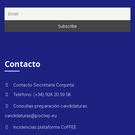
Seminar
&
formaci
Contacto
Últimas
Contacto Secretaría Conjunta:
noticias
Teléfono: (+34) 924 20 59 58
Consultas preparación candidaturas:
Evento
candidaturas@poctep.eu
Incidencias plataforma CoFFEE: