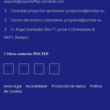
soporte@soporteffee.zendesk.com
Consultas proyectos aprobados: proyectos@poctep.eu
Correo electrónico corporativo: programa@poctep.eu
Progra
C/ Ángel Quintanilla Ulla n°1, portal 3 | Entreplanta B,
06011, Badajoz
Reglam
Otros contactos POCTEP
Informe
seguimi
Estrate
Aviso legal
|
Accesibilidad
|
Protección de datos
|
Política
de Cookies
Vigilanc
ambient