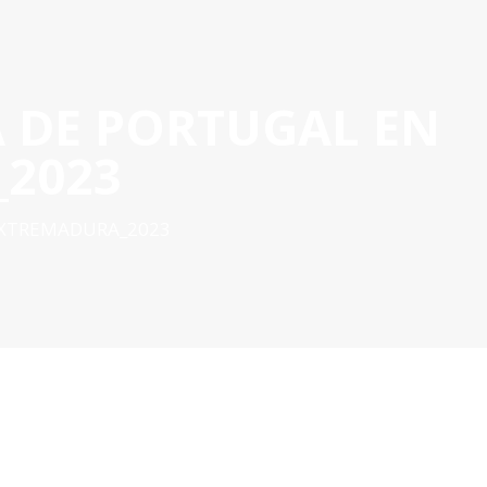
A DE PORTUGAL EN
OYECTOS APROBADOS
GESTIÓN DE PROYECTOS
COMUNIC
POCTEP 2007-2020
2023
EXTREMADURA_2023