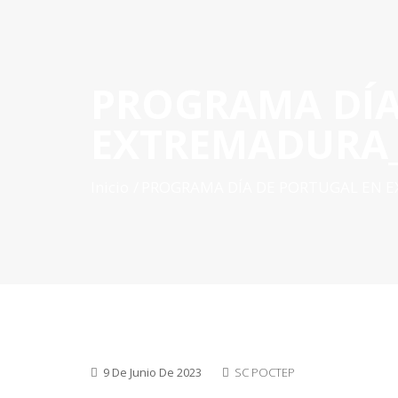
PROGRAMA DÍ
INICIO
QUÉ ES POCTEP
CONVOCATORIAS
PR
EXTREMADURA_
Inicio
PROGRAMA DÍA DE PORTUGAL EN 
9 De Junio De 2023
SC POCTEP