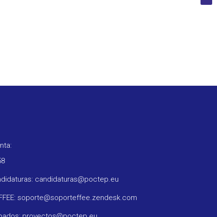
nta:
58
ndidaturas: candidaturas@poctep.eu
oFFEE: soporte@soporteffee.zendesk.com
obados: proyectos@poctep.eu