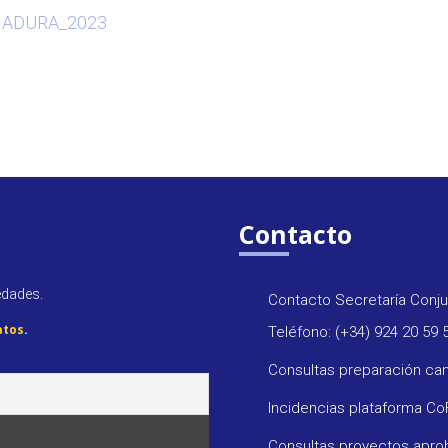
MADURA_2023
Contacto
edades.
Contacto Secretaría Conju
atos
.
Teléfono: (+34) 924 20 59 
Consultas preparación ca
Incidencias plataforma C
Consultas proyectos apr