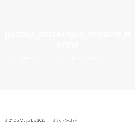
ES
|
PT
|
EN
poctep_estrategia_espacio_n
orcyl
Inicio
poctep_estrategia_espacio_norcyl
21 De Mayo De 2025
SC POCTEP