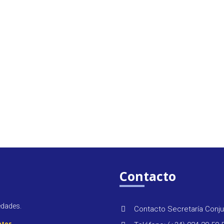
Contacto
edades.
Contacto Secretaría Conju
atos
.