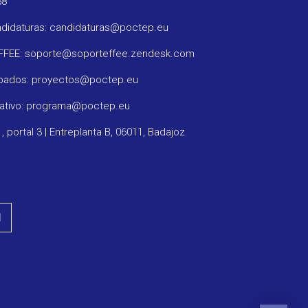
58
ndidaturas: candidaturas@poctep.eu
oFFEE: soporte@soporteffee.zendesk.com
obados: proyectos@poctep.eu
rativo: programa@poctep.eu
1, portal 3 | Entreplanta B, 06011, Badajoz