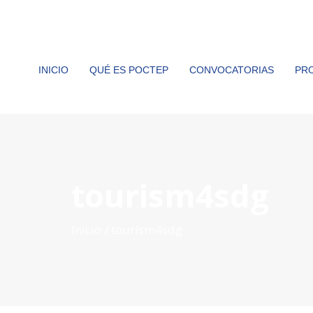
INICIO
QUÉ ES POCTEP
CONVOCATORIAS
PR
tourism4sdg
Inicio
tourism4sdg