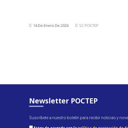
14 De Enero De 2026
SC POCTEP
Newsletter POCTEP
Suscríbete a nuestro boletín para recibir noticias y nov
Estoy de acuerdo con la
política de protección de d