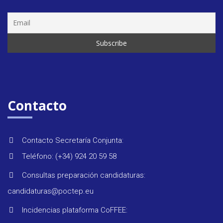
Seminar
&
formaci
Contacto
Últimas
Contacto Secretaría Conjunta:
noticias
Teléfono: (+34) 924 20 59 58
Consultas preparación candidaturas:
Evento
candidaturas@poctep.eu
Incidencias plataforma CoFFEE: