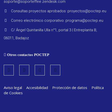
soporte@soporteffee.zendesk.com
Consultas proyectos aprobados: proyectos@poctep.eu
Correo electrónico corporativo: programa@poctep.eu
Progra
C/ Ángel Quintanilla Ulla n°1, portal 3 | Entreplanta B,
06011, Badajoz
Reglam
Otros contactos POCTEP
Informe
seguimi
Estrate
Aviso legal
|
Accesibilidad
|
Protección de datos
|
Política
de Cookies
Vigilanc
ambient