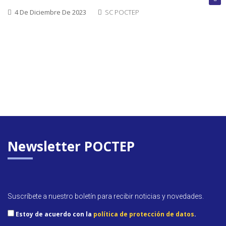
cerrada
4 De Diciembre De 2023
SC POCTEP
Convoca
abierta
Próxim
convoca
Newsletter POCTEP
Suscríbete a nuestro boletín para recibir noticias y novedades.
Estoy de acuerdo con la
política de protección de datos
.