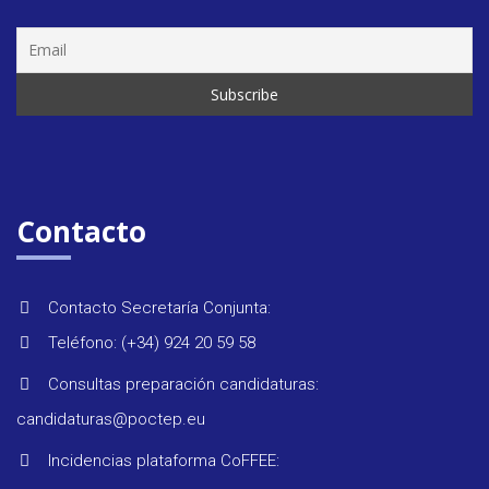
Seminar
&
formaci
Contacto
Últimas
Contacto Secretaría Conjunta:
noticias
Teléfono: (+34) 924 20 59 58
Consultas preparación candidaturas:
Evento
candidaturas@poctep.eu
Incidencias plataforma CoFFEE: