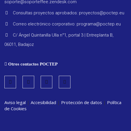
soporte@soporteffee.zendesk.com
Consultas proyectos aprobados: proyectos@poctep.eu
Correo electrónico corporativo: programa@poctep.eu
Progra
C/ Ángel Quintanilla Ulla n°1, portal 3 | Entreplanta B,
06011, Badajoz
Reglam
Otros contactos POCTEP
Informe
seguimi
Estrate
Aviso legal
|
Accesibilidad
|
Protección de datos
|
Política
de Cookies
Vigilanc
ambient