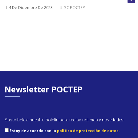
cerrada
4 De Diciembre De 2023
SC POCTEP
Convoca
abierta
Próxim
convoca
Newsletter POCTEP
Suscríbete a nuestro boletín para recibir noticias y novedades.
Estoy de acuerdo con la
política de protección de datos
.