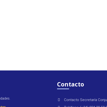
Contacto
edades.
Contacto Secretaría Conju
atos
.