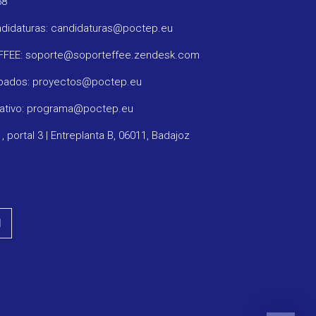
58
ndidaturas: candidaturas@poctep.eu
oFFEE: soporte@soporteffee.zendesk.com
obados: proyectos@poctep.eu
rativo: programa@poctep.eu
1, portal 3 | Entreplanta B, 06011, Badajoz