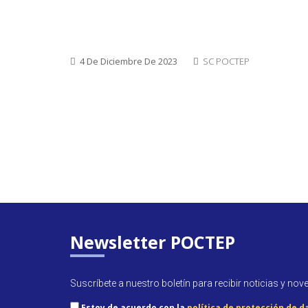
4 De Diciembre De 2023
SC POCTEP
Newsletter POCTEP
Suscríbete a nuestro boletín para recibir noticias y nov
Estoy de acuerdo con la
política de protección de d