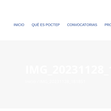
INICIO
QUÉ ES POCTEP
CONVOCATORIAS
PR
IMG_20231128_
Inicio
IMG_20231128_181851