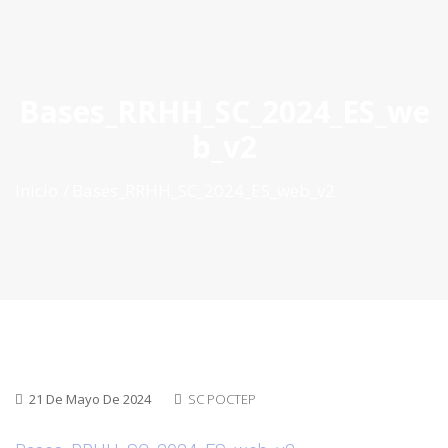
ES
|
PT
|
EN
Bases_RRHH_SC_2024_ES_we
b_v2
Inicio
Bases_RRHH_SC_2024_ES_web_v2
21 De Mayo De 2024
SC POCTEP