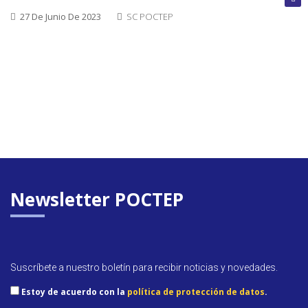
cerrada
27 De Junio De 2023
SC POCTEP
Convoca
abierta
Próxim
convoca
Newsletter POCTEP
Suscríbete a nuestro boletín para recibir noticias y novedades.
Estoy de acuerdo con la
política de protección de datos
.