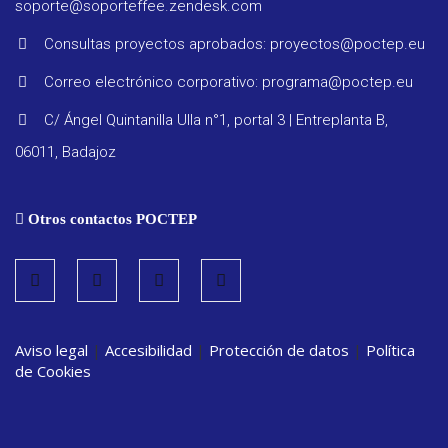
soporte@soporteffee.zendesk.com
Consultas proyectos aprobados: proyectos@poctep.eu
Correo electrónico corporativo: programa@poctep.eu
Progra
C/ Ángel Quintanilla Ulla n°1, portal 3 | Entreplanta B,
06011, Badajoz
Reglam
Otros contactos POCTEP
Informe
seguimi
Estrate
Aviso legal
|
Accesibilidad
|
Protección de datos
|
Política
de Cookies
Vigilanc
ambient