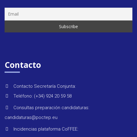
Seminar
&
formaci
Contacto
Últimas
Contacto Secretaría Conjunta:
noticias
Teléfono: (+34) 924 20 59 58
Consultas preparación candidaturas:
Evento
candidaturas@poctep.eu
Incidencias plataforma CoFFEE: