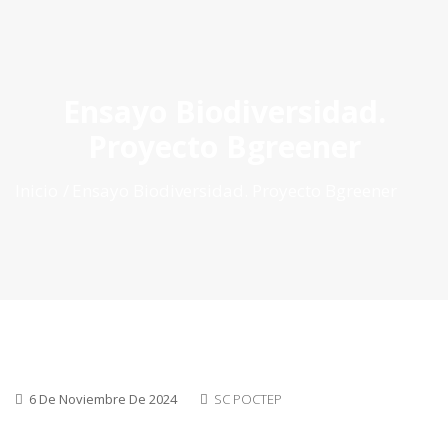
ES
|
PT
|
EN
Ensayo Biodiversidad.
Proyecto Bgreener
Inicio
Ensayo Biodiversidad. Proyecto Bgreener
6 De Noviembre De 2024
SC POCTEP