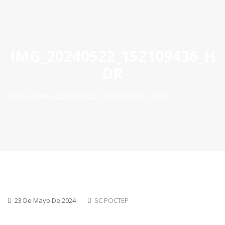
ES
|
PT
|
EN
IMG_20240522_152109436_H
DR
Inicio
IMG_20240522_152109436_HDR
23 De Mayo De 2024
SC POCTEP