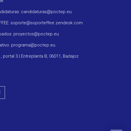
58
ndidaturas: candidaturas@poctep.eu
oFFEE: soporte@soporteffee.zendesk.com
obados: proyectos@poctep.eu
rativo: programa@poctep.eu
1, portal 3 | Entreplanta B, 06011, Badajoz