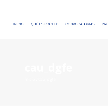
INICIO
QUÉ ES POCTEP
CONVOCATORIAS
PR
cau_dgfe
Inicio
cau_dgfe