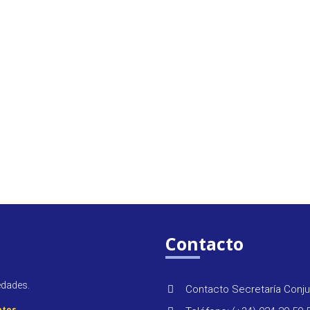
Contacto
edades.
Contacto Secretaría Conju
atos
.