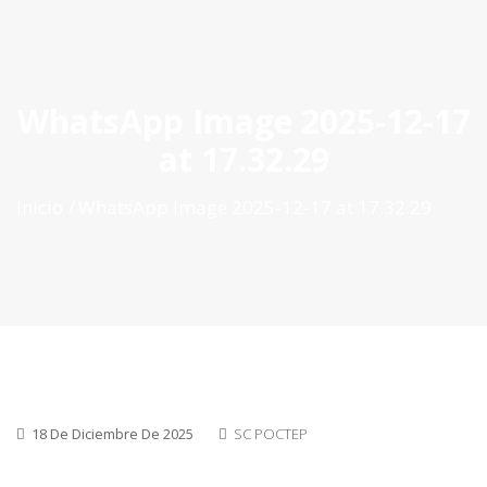
ES
|
PT
|
EN
WhatsApp Image 2025-12-17
at 17.32.29
Inicio
WhatsApp Image 2025-12-17 at 17.32.29
18 De Diciembre De 2025
SC POCTEP