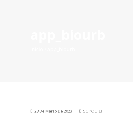
app_biourb
INICIO
QUÉ ES POCTEP
CONVOCATORIAS
PR
Inicio
app_biourb
28 De Marzo De 2023
SC POCTEP