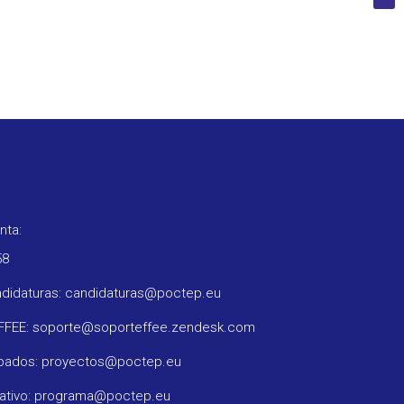
nta:
58
ndidaturas: candidaturas@poctep.eu
oFFEE: soporte@soporteffee.zendesk.com
obados: proyectos@poctep.eu
rativo: programa@poctep.eu