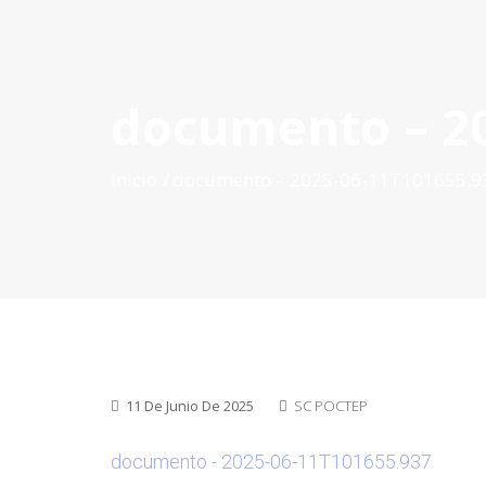
documento – 20
INICIO
QUÉ ES POCTEP
CONVOCATORIAS
PR
Inicio
documento – 2025-06-11T101655.9
11 De Junio De 2025
SC POCTEP
documento - 2025-06-11T101655.937