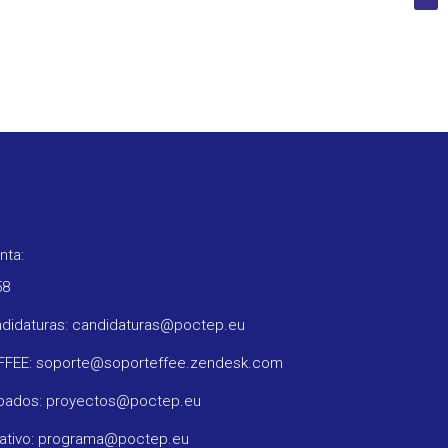
nta:
58
ndidaturas: candidaturas@poctep.eu
oFFEE: soporte@soporteffee.zendesk.com
obados: proyectos@poctep.eu
rativo: programa@poctep.eu