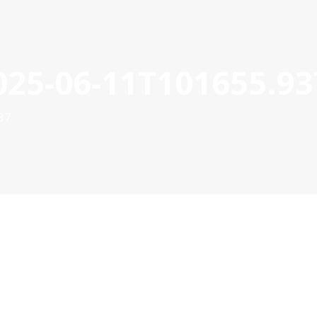
25-06-11T101655.93
OYECTOS APROBADOS
GESTIÓN DE PROYECTOS
COMUNIC
POCTEP 2007-2020
37