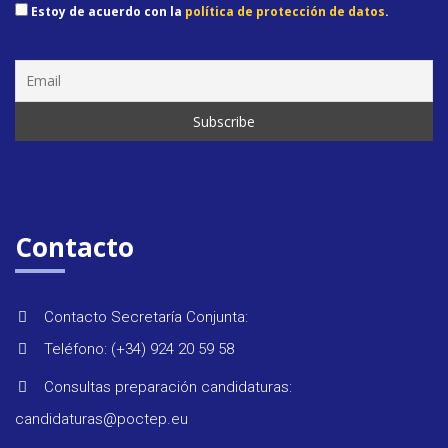
Estoy de acuerdo con la
política de protección de datos
.
Seminar
&
formaci
Contacto
Últimas
noticias
Contacto Secretaría Conjunta:
Teléfono: (+34) 924 20 59 58
Evento
Consultas preparación candidaturas:
candidaturas@poctep.eu