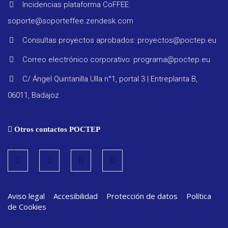
Incidencias plataforma CoFFEE:
soporte@soporteffee.zendesk.com
Consultas proyectos aprobados: proyectos@poctep.eu
Progra
Correo electrónico corporativo: programa@poctep.eu
C/ Ángel Quintanilla Ulla n°1, portal 3 | Entreplanta B,
Reglam
06011, Badajoz
Informe
Otros contactos POCTEP
seguimi
Estrate
Aviso legal
|
Accesibilidad
|
Protección de datos
|
Política
Vigilanc
de Cookies
ambient