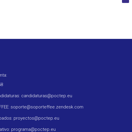
nta:
58
ndidaturas: candidaturas@poctep.eu
oFFEE: soporte@soporteffee.zendesk.com
obados: proyectos@poctep.eu
rativo: programa@poctep.eu