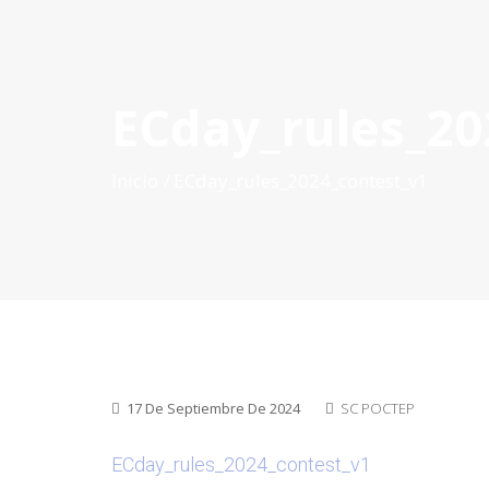
ECday_rules_20
INICIO
QUÉ ES POCTEP
CONVOCATORIAS
PR
Inicio
ECday_rules_2024_contest_v1
17 De Septiembre De 2024
SC POCTEP
ECday_rules_2024_contest_v1