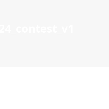
24_contest_v1
OYECTOS APROBADOS
GESTIÓN DE PROYECTOS
COMUNIC
POCTEP 2007-2020