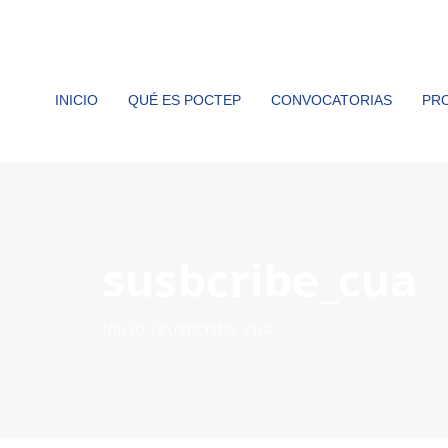
INICIO
QUÉ ES POCTEP
CONVOCATORIAS
PR
susbcribe_cua
Inicio
susbcribe_cua