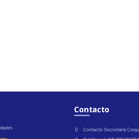
Contacto
edades.
Contacto Secretaría Conju
atos
.