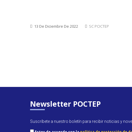
13 De Diciembre De 2022
SC POCTEP
Newsletter POCTEP
Suscríbete a nuestro boletín para recibir noticias y nov
Estoy de acuerdo con la
política de protección de d