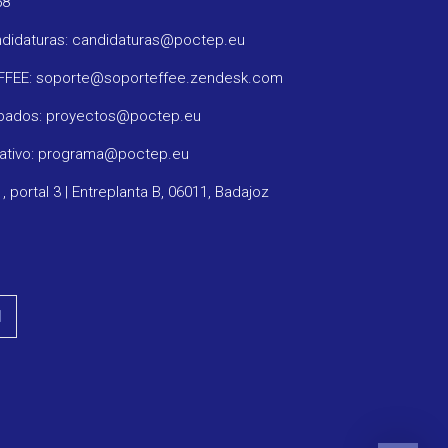
58
ndidaturas: candidaturas@poctep.eu
oFFEE: soporte@soporteffee.zendesk.com
obados: proyectos@poctep.eu
rativo: programa@poctep.eu
1, portal 3 | Entreplanta B, 06011, Badajoz