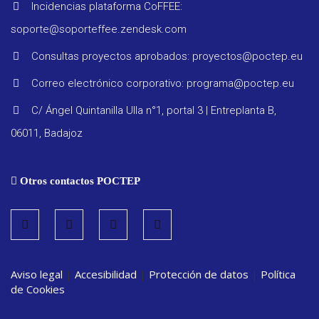
Incidencias plataforma CoFFEE:
soporte@soporteffee.zendesk.com
Consultas proyectos aprobados: proyectos@poctep.eu
Progra
Correo electrónico corporativo: programa@poctep.eu
C/ Ángel Quintanilla Ulla n°1, portal 3 | Entreplanta B,
Reglam
06011, Badajoz
Informe
Otros contactos POCTEP
seguimi
Estrate
Aviso legal
|
Accesibilidad
|
Protección de datos
|
Política
Vigilanc
de Cookies
ambient