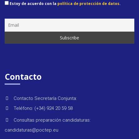
Estoy de acuerdo con la
política de protección de datos
.
Seminar
&
formaci
Contacto
Últimas
noticias
Contacto Secretaría Conjunta:
Teléfono: (+34) 924 20 59 58
Evento
Consultas preparación candidaturas:
candidaturas@poctep.eu