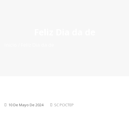
ES
|
PT
|
EN
Feliz Dia da de
Inicio
Feliz Dia da de
10 De Mayo De 2024
SC POCTEP