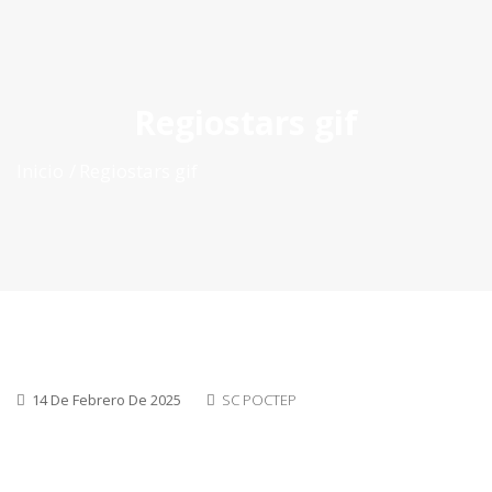
ES
|
PT
|
EN
Regiostars gif
Inicio
Regiostars gif
14 De Febrero De 2025
SC POCTEP