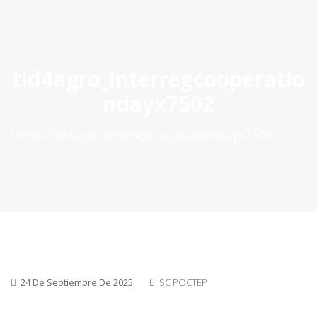
ES
|
PT
|
EN
tid4agro_interregcooperatio
ndayx7502
Inicio
tid4agro_interregcooperationdayx7502
24 De Septiembre De 2025
SC POCTEP