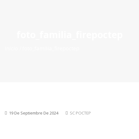
ES
|
PT
|
EN
foto_familia_firepoctep
Inicio
foto_familia_firepoctep
19 De Septiembre De 2024
SC POCTEP