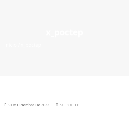
ES
|
PT
|
EN
x_poctep
Inicio
x_poctep
9 De Diciembre De 2022
SC POCTEP