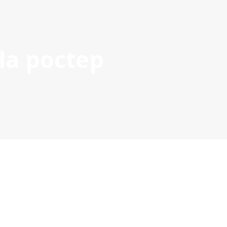
la poctep
OYECTOS APROBADOS
GESTIÓN DE PROYECTOS
COMUNIC
POCTEP 2007-2020