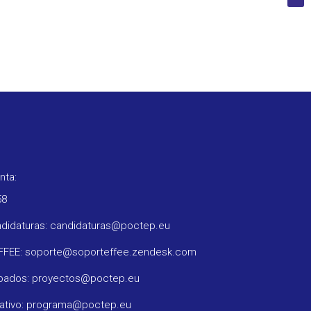
nta:
58
ndidaturas: candidaturas@poctep.eu
oFFEE: soporte@soporteffee.zendesk.com
obados: proyectos@poctep.eu
rativo: programa@poctep.eu