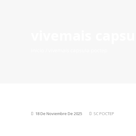
vivemais capsu
INICIO
QUÉ ES POCTEP
CONVOCATORIAS
PR
Inicio
vivemais capsula poctep
18 De Noviembre De 2025
SC POCTEP