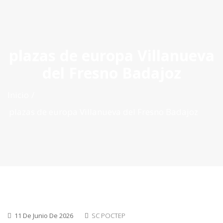
ES
|
PT
|
EN
plazas de europa Villanueva
del Fresno Badajoz
Inicio
plazas de europa Villanueva del Fresno Badajoz
11 De Junio De 2026
SC POCTEP