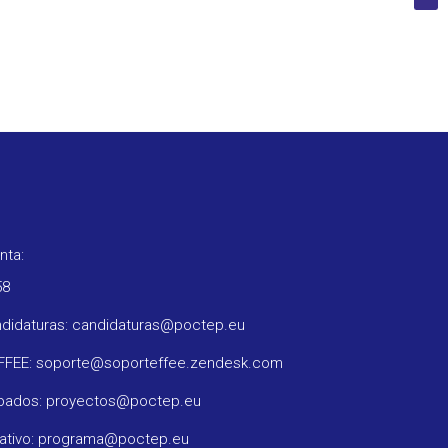
nta:
58
ndidaturas: candidaturas@poctep.eu
oFFEE: soporte@soporteffee.zendesk.com
obados: proyectos@poctep.eu
rativo: programa@poctep.eu