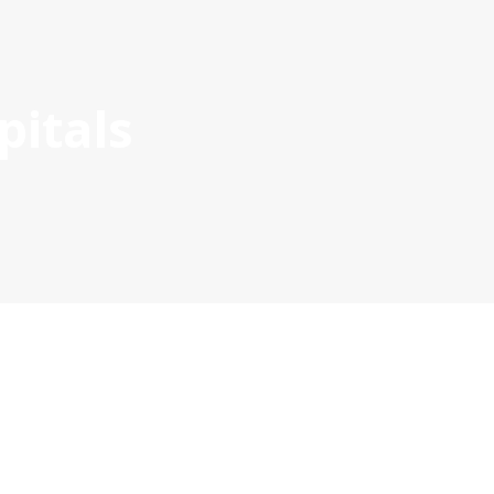
pitals
OYECTOS APROBADOS
GESTIÓN DE PROYECTOS
COMUNIC
POCTEP 2007-2020