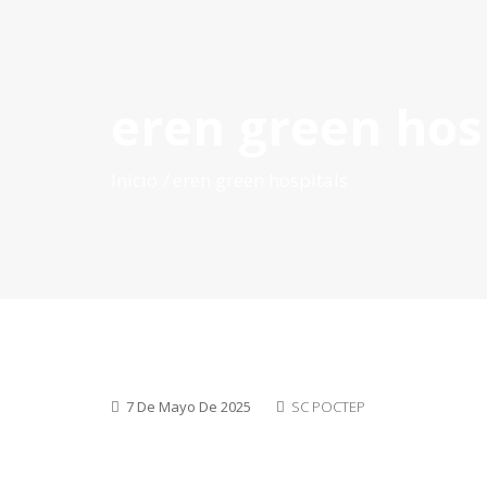
eren green hos
INICIO
QUÉ ES POCTEP
CONVOCATORIAS
PR
Inicio
eren green hospitals
7 De Mayo De 2025
SC POCTEP