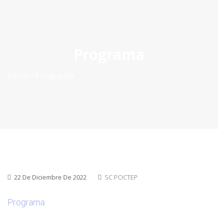
ES
|
PT
|
EN
Programa
Inicio
Programa
22 De Diciembre De 2022
SC POCTEP
Programa