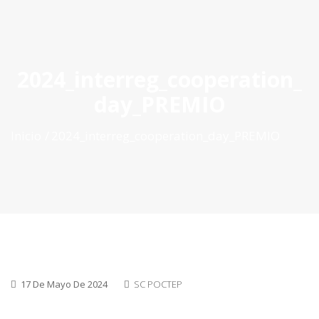
ES
|
PT
|
EN
2024_interreg_cooperation_
day_PREMIO
Inicio
2024_interreg_cooperation_day_PREMIO
17 De Mayo De 2024
SC POCTEP