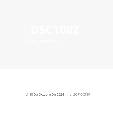
_DSC1082
INICIO
QUÉ ES POCTEP
CONVOCATORIAS
PR
Inicio
_DSC1082
18 De Octubre De 2024
SC POCTEP