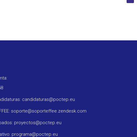
nta:
58
ndidaturas: candidaturas@poctep.eu
oFFEE: soporte@soporteffee.zendesk.com
obados: proyectos@poctep.eu
rativo: programa@poctep.eu