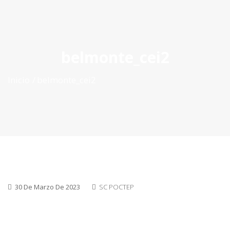
ES
|
PT
|
EN
belmonte_cei2
Inicio
belmonte_cei2
30 De Marzo De 2023
SC POCTEP