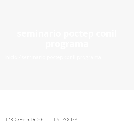
ES
|
PT
|
EN
seminario poctep conil
programa
Inicio
seminario poctep conil programa
13 De Enero De 2025
SC POCTEP