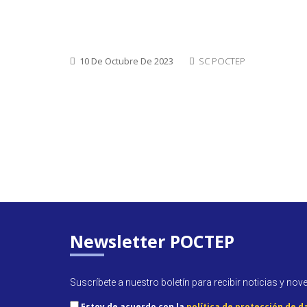
10 De Octubre De 2023
SC POCTEP
Newsletter POCTEP
Suscríbete a nuestro boletín para recibir noticias y nov
Estoy de acuerdo con la
política de protección de d