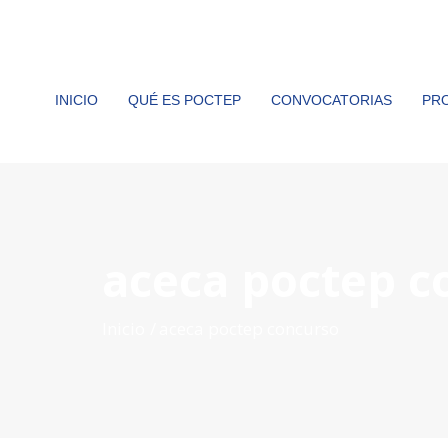
INICIO
QUÉ ES POCTEP
CONVOCATORIAS
PR
aceca poctep c
Inicio
aceca poctep concurso