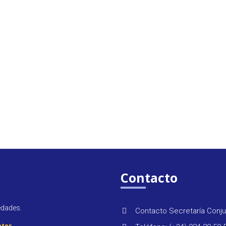
Contacto
edades.
Contacto Secretaría Conju
atos
.