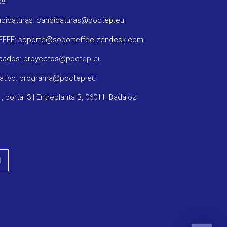
58
ndidaturas: candidaturas@poctep.eu
oFFEE: soporte@soporteffee.zendesk.com
obados: proyectos@poctep.eu
rativo: programa@poctep.eu
1, portal 3 | Entreplanta B, 06011, Badajoz