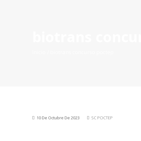
biotrans concu
INICIO
QUÉ ES POCTEP
CONVOCATORIAS
PR
Inicio
biotrans concurso poctep
10 De Octubre De 2023
SC POCTEP