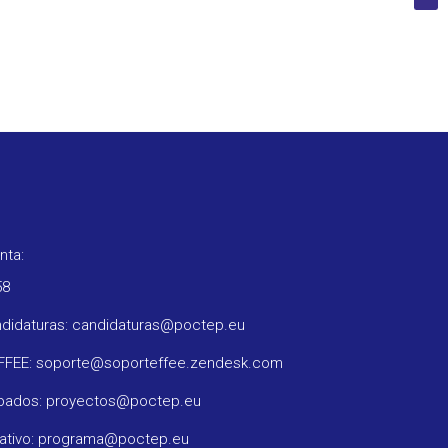
nta:
58
ndidaturas: candidaturas@poctep.eu
oFFEE: soporte@soporteffee.zendesk.com
obados: proyectos@poctep.eu
rativo: programa@poctep.eu