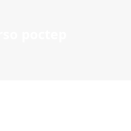
rso poctep
OYECTOS APROBADOS
GESTIÓN DE PROYECTOS
COMUNIC
POCTEP 2007-2020