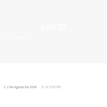
ES
|
PT
|
EN
post 22
Inicio
post 22
2 De Agosto De 2018
SC POCTEP