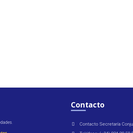
Contacto
edades.
Contacto Secretaría Conju
atos
.