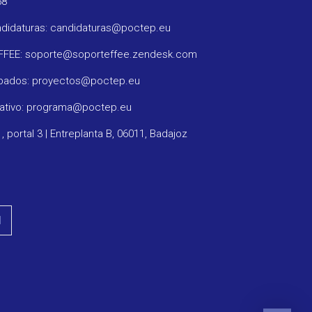
58
ndidaturas: candidaturas@poctep.eu
oFFEE: soporte@soporteffee.zendesk.com
obados: proyectos@poctep.eu
rativo: programa@poctep.eu
1, portal 3 | Entreplanta B, 06011, Badajoz