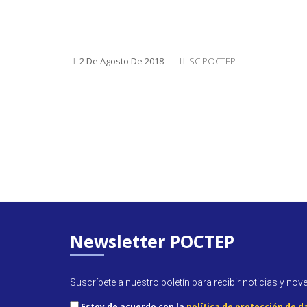
2 De Agosto De 2018
SC POCTEP
Newsletter POCTEP
Suscríbete a nuestro boletín para recibir noticias y nov
Estoy de acuerdo con la
política de protección de d