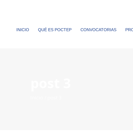
INICIO
QUÉ ES POCTEP
CONVOCATORIAS
PR
post 3
Inicio
post 3