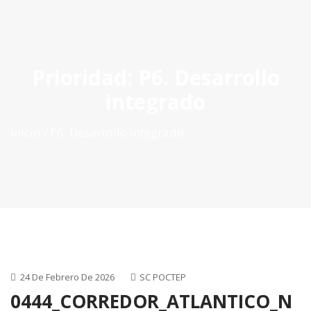
ES
|
PT
|
EN
Prioridad:
P6. Desarrollo
integrado
Inicio
P6. Desarrollo integrado
24 De Febrero De 2026
SC POCTEP
0444_CORREDOR_ATLANTICO_N