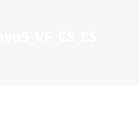
vo5_VF_CS_ES
OYECTOS APROBADOS
GESTIÓN DE PROYECTOS
COMUNIC
POCTEP 2007-2020