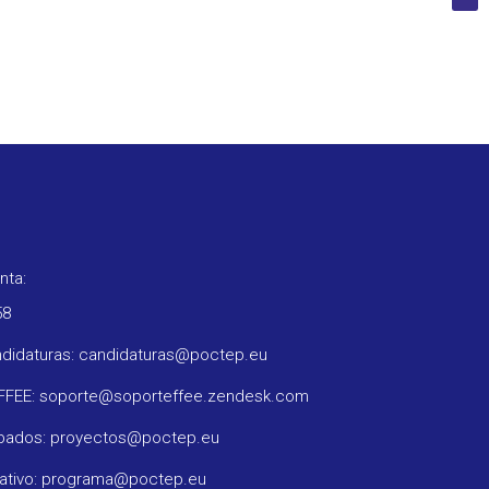
nta:
58
ndidaturas: candidaturas@poctep.eu
oFFEE: soporte@soporteffee.zendesk.com
obados: proyectos@poctep.eu
rativo: programa@poctep.eu