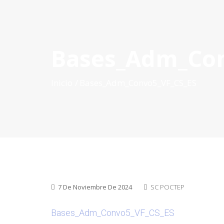
Bases_Adm_Con
INICIO
QUÉ ES POCTEP
CONVOCATORIAS
PR
Inicio
Bases_Adm_Convo5_VF_CS_ES
7 De Noviembre De 2024
SC POCTEP
Bases_Adm_Convo5_VF_CS_ES