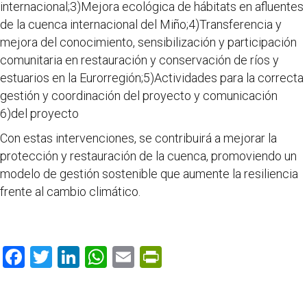
internacional;3)Mejora ecológica de hábitats en afluentes
de la cuenca internacional del Miño;4)Transferencia y
mejora del conocimiento, sensibilización y participación
comunitaria en restauración y conservación de ríos y
estuarios en la Eurorregión;5)Actividades para la correcta
gestión y coordinación del proyecto y comunicación
6)del proyecto
Con estas intervenciones, se contribuirá a mejorar la
protección y restauración de la cuenca, promoviendo un
modelo de gestión sostenible que aumente la resiliencia
frente al cambio climático.
F
T
Li
W
E
Pr
ac
w
n
h
m
in
e
itt
k
at
ai
tF