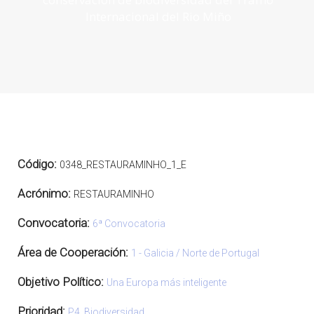
Internacional del Rio Miño
Código:
0348_RESTAURAMINHO_1_E
Acrónimo:
RESTAURAMINHO
Convocatoria:
6ª Convocatoria
Área de Cooperación:
1 - Galicia / Norte de Portugal
Objetivo Político:
Una Europa más inteligente
Prioridad:
P4. Biodiversidad