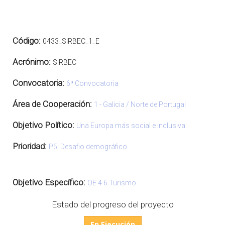
Código:
0433_SIRBEC_1_E
Acrónimo:
SIRBEC
Convocatoria:
6ª Convocatoria
Área de Cooperación:
1 - Galicia / Norte de Portugal
Objetivo Político:
Una Europa más social e inclusiva
Prioridad:
P5. Desafio demográfico
Objetivo Específico:
OE 4.6 Turismo
Estado del progreso del proyecto
En Ejecución