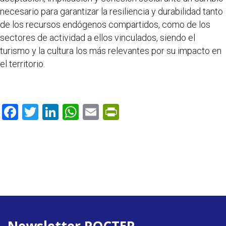
necesario para garantizar la resiliencia y durabilidad tanto
de los recursos endógenos compartidos, como de los
sectores de actividad a ellos vinculados, siendo el
turismo y la cultura los más relevantes por su impacto en
el territorio.
F
T
Li
W
E
Pr
ac
w
n
h
m
in
e
itt
k
at
ai
tF
b
er
e
s
l
ri
o
dI
A
e
o
n
p
n
k
p
dl
y