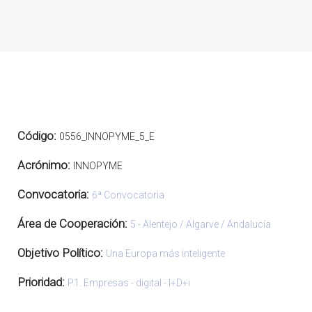
Código:
0556_INNOPYME_5_E
Acrónimo:
INNOPYME
Convocatoria:
6ª Convocatoria
Área de Cooperación:
5 - Alentejo / Algarve / Andalucía
Objetivo Político:
Una Europa más inteligente
Prioridad:
P1. Empresas - digital - I+D+i