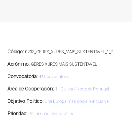
Código:
0293_GERES_XURES_MAIS_SUSTENTAVEL_1_P
Acrónimo:
GERES XURES MAIS SUSTENTAVEL
Convocatoria:
4ª Convocatoria
Área de Cooperación:
1 - Galicia / Norte de Portugal
Objetivo Político:
Una Europa más social e inclusiva
Prioridad:
P5. Desafio demográfico