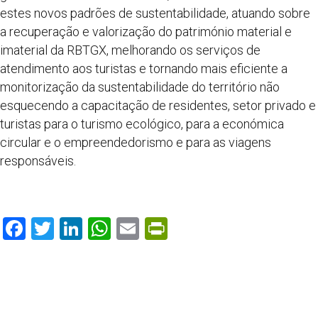
estes novos padrões de sustentabilidade, atuando sobre
a recuperação e valorização do património material e
imaterial da RBTGX, melhorando os serviços de
atendimento aos turistas e tornando mais eficiente a
monitorização da sustentabilidade do território não
esquecendo a capacitação de residentes, setor privado e
turistas para o turismo ecológico, para a económica
circular e o empreendedorismo e para as viagens
responsáveis.
F
T
Li
W
E
Pr
ac
w
n
h
m
in
e
itt
k
at
ai
tF
b
er
e
s
l
ri