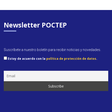
o
dI
A
e
o
n
p
n
k
p
dl
y
Newsletter POCTEP
Suscríbete a nuestro boletín para recibir noticias y novedades.
Estoy de acuerdo con la
política de protección de datos
.